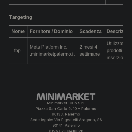
Targeting
Nome
Fornitore / Dominio
Scadenza
Descrizion
Utilizzato d
Meta Platform Inc.
2 mesi 4
_fbp
prodotti pub
.minimarketpalermo.it
settimane
inserzionisti
Minimarket Club S.r.l.
Piazza San Carlo 9, 10 – Palermo
90133, Palermo
Sede legale: Via Pignatelli Aragona, 86
90141, Palermo
P.IVA 07180410826