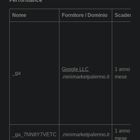
Performance
Nome
Fornitore / Dominio
Scadenza
Google LLC
1 anno 1
_ga
.minimarketpalermo.it
mese
1 anno 1
_ga_7NN8Y7VETC
.minimarketpalermo.it
mese