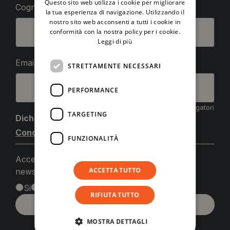
Questo sito web utilizza i cookie per migliorare
Cognome*
ENGLISH
la tua esperienza di navigazione. Utilizzando il
nostro sito web acconsenti a tutti i cookie in
conformità con la nostra policy per i cookie.
Leggi di più
Email*
STRETTAMENTE NECESSARI
PERFORMANCE
*Campi obbligatori
TARGETING
Dichiarazione di consenso
Condizioni generali Newsletter:
FUNZIONALITÀ
Accetto le condizioni generali e di ricevere le
ACCETTA TUTTO
newsletter*
Si
No
RIFIUTA TUTTO
MOSTRA DETTAGLI