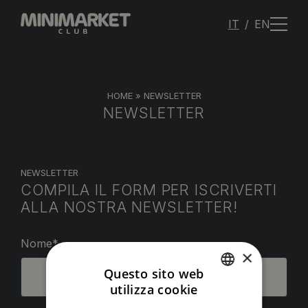
IT
EN
HOME
»
NEWSLETTER
NEWSLETTER
NEWSLETTER
COMPILA IL FORM PER ISCRIVERTI
ALLA NOSTRA NEWSLETTER!
Nome*
×
Questo sito web
utilizza cookie
ITALIAN