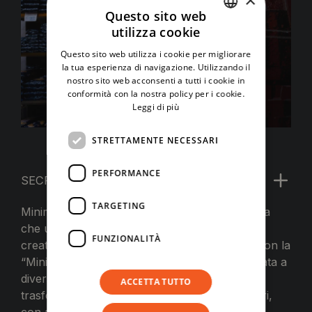
Questo sito web
utilizza cookie
ITALIAN
Questo sito web utilizza i cookie per migliorare
ENGLISH
la tua esperienza di navigazione. Utilizzando il
nostro sito web acconsenti a tutti i cookie in
conformità con la nostra policy per i cookie.
Leggi di più
STRETTAMENTE NECESSARI
PERFORMANCE
SECRET KITCHEN
TARGETING
Minimarket Club offre un’esperienza immersiva
che unisce musica HI-FI e live in un ambiente
FUNZIONALITÀ
creativo e condiviso. Il percorso si completa con la
“Mini” carta: una proposta gastronomica ispirata a
diverse tradizioni, dove Lorenzo e Alberto
ACCETTA TUTTO
trasformano ogni piatto in un’armonia di sapori,
con accenti asiatici.